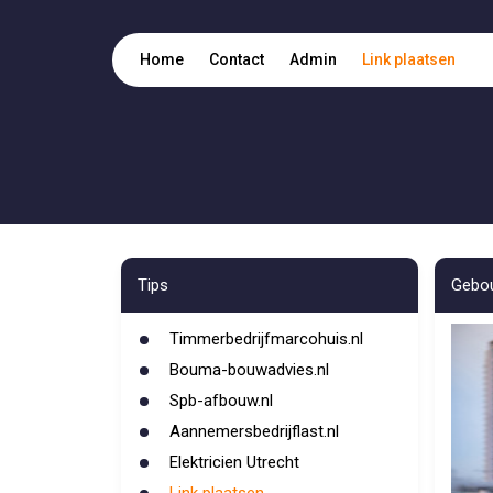
Home
Contact
Admin
Link plaatsen
Tips
Gebo
Timmerbedrijfmarcohuis.nl
Bouma-bouwadvies.nl
Spb-afbouw.nl
Aannemersbedrijflast.nl
Elektricien Utrecht