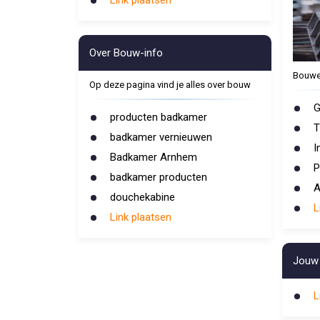
Link plaatsen
Over Bouw-info
Bouwe
Op deze pagina vind je alles over bouw
G
producten badkamer
T
badkamer vernieuwen
I
Badkamer Arnhem
P
badkamer producten
A
douchekabine
L
Link plaatsen
Jouw 
L