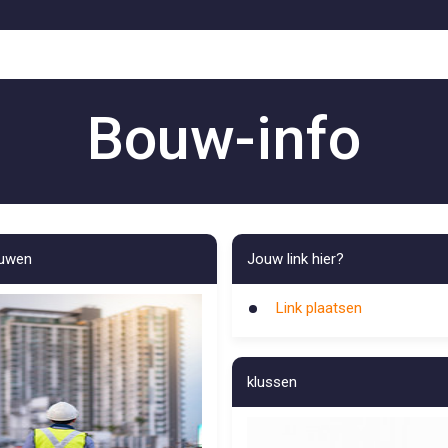
Bouw-info
uwen
Jouw link hier?
Link plaatsen
klussen